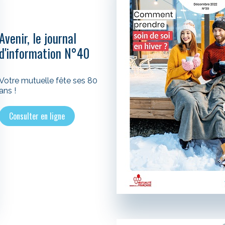
Avenir, le journal
d'information N°40
Votre mutuelle fête ses 80
ans !
Consulter en ligne