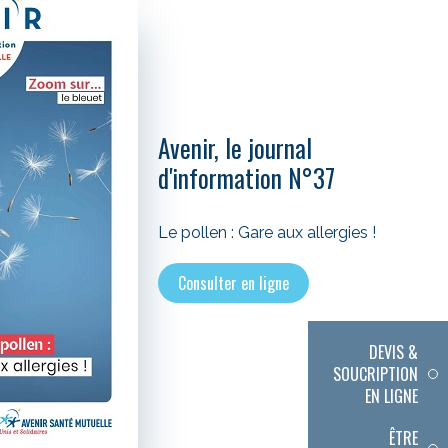
Avenir, le journal
d'information N°37
Le pollen : Gare aux allergies !
Consulter en ligne
DEVIS &
SOUCRIPTION
EN LIGNE
ÊTRE