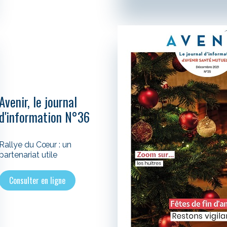
Avenir, le journal
d'information N°36
Rallye du Cœur : un
partenariat utile
Consulter en ligne