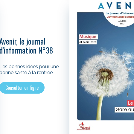
Avenir, le journal
d'information N°38
Les bonnes idées pour une
bonne santé à la rentrée
Consulter en ligne