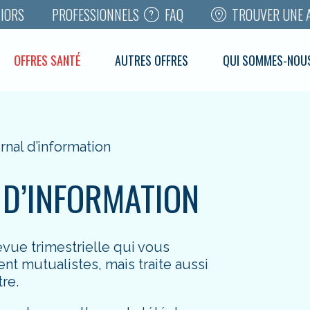
FAQ
TROUVER UNE 
IORS
PROFESSIONNELS
OFFRES SANTÉ
AUTRES OFFRES
QUI SOMMES-NOU
urnal d’information
 D’INFORMATION
e trimestrielle qui vous
nt mutualistes, mais traite aussi
re.