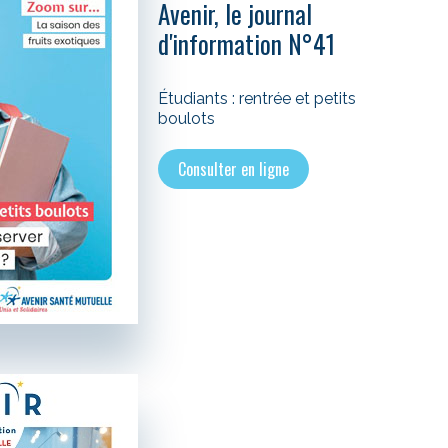
Avenir, le journal
d'information N°41
Étudiants : rentrée et petits
boulots
Consulter en ligne