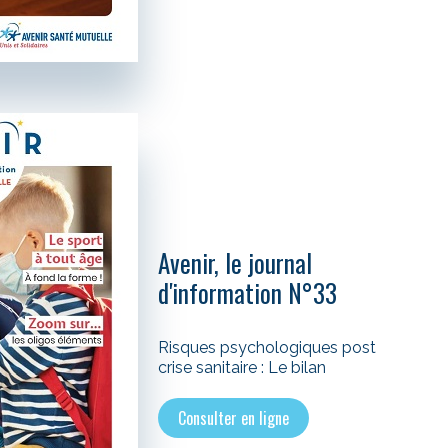
Avenir, le journal
d'information N°33
Risques psychologiques post
crise sanitaire : Le bilan
Consulter en ligne