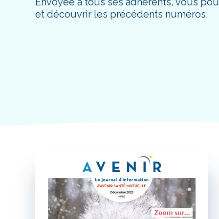
Envoyée à tous ses adhérents, vous pouv
et découvrir les précédents numéros.