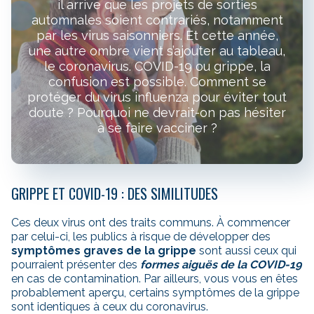
il arrive que les projets de sorties
automnales soient contrariés, notamment
par les virus saisonniers. Et cette année,
une autre ombre vient s’ajouter au tableau,
le coronavirus. COVID-19 ou grippe, la
confusion est possible. Comment se
protéger du virus influenza pour éviter tout
doute ? Pourquoi ne devrait-on pas hésiter
à se faire vacciner ?
GRIPPE ET COVID-19 : DES SIMILITUDES
Ces deux virus ont des traits communs. À commencer
par celui-ci, les publics à risque de développer des
symptômes graves de la grippe
sont aussi ceux qui
pourraient présenter des
formes aiguës de la COVID-19
en cas de contamination. Par ailleurs, vous vous en êtes
probablement aperçu, certains symptômes de la grippe
sont identiques à ceux du coronavirus.