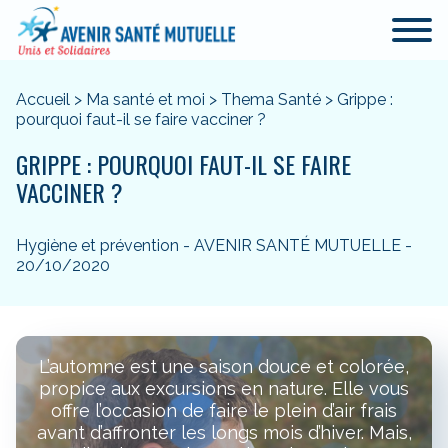
Accueil
>
Ma santé et moi
>
Thema Santé
>
Grippe :
pourquoi faut-il se faire vacciner ?
GRIPPE : POURQUOI FAUT-IL SE FAIRE
VACCINER ?
Hygiène et prévention - AVENIR SANTÉ MUTUELLE -
20/10/2020
L’automne est une saison douce et colorée,
propice aux excursions en nature. Elle vous
offre l’occasion de faire le plein d’air frais
avant d’affronter les longs mois d’hiver. Mais,