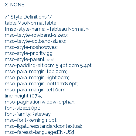
X-NONE
/* Style Definitions */
table.MsoNormalTable
{mso-style-name: »Tableau Normal »;
mso-tstyle-rowband-size:0;
mso-tstyle-colband-size:0;
mso-style-noshow:yes;
mso-style-priority:99;
mso-style-parent: » »;
mso-padding-alt:0cm 5.4pt 0cm 5.4pt;
mso-para-margin-top:0cm;
mso-para-margin-right:0cm;
mso-para-margin-bottom:8.0pt;
mso-para-margin-left:0cm;
line-height:107%;
mso-pagination:widow-orphan;
font-size:11.0pt;
font-family:Raleway;
mso-font-kerning:1.0pt;
mso-ligatures:standardcontextual;
mso-fareast-language:EN-US;}