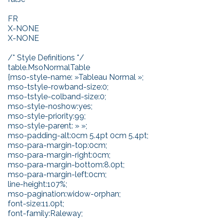
FR
X-NONE
X-NONE
/* Style Definitions */
table.MsoNormalTable
{mso-style-name: »Tableau Normal »;
mso-tstyle-rowband-size:0;
mso-tstyle-colband-size:0;
mso-style-noshow:yes;
mso-style-priority:99;
mso-style-parent: » »;
mso-padding-alt:0cm 5.4pt 0cm 5.4pt;
mso-para-margin-top:0cm;
mso-para-margin-right:0cm;
mso-para-margin-bottom:8.0pt;
mso-para-margin-left:0cm;
line-height:107%;
mso-pagination:widow-orphan;
font-size:11.0pt;
font-family:Raleway;