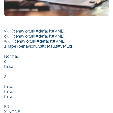
v\:* {behavior:url(#default#VML);}
o\:* {behavior:url(#default#VML);}
w\:* {behavior:url(#default#VML);}
.shape {behavior:url(#default#VML);}
Normal
0
false
21
false
false
false
FR
X-NONE