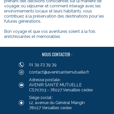
prenant des décisions conscientes sur la manière de
voyager, où séjourner et comment interagir avec les
environnements locaux et leurs habitants, vous
contribuez à la préservation des destinations pour les
futures générations.
Bon voyage et que vos aventures soient à la fois
enrichissantes et mémorables
NOUS CONTACTER :
01 39 23 39 39
contact@avenirsantemutuelle.fr
Adresse postale :
AVENIR SANTÉ MUTUELLE
CS70703 - 78027 Versailles cedex
Siège social :
12, avenue du Général Mangin
78027 Versailles cedex