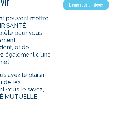
 VIE
Demandez un devis
nt peuvent mettre
ENIR SANTÉ
lète pour vous
sement
dent, et de
itez également d’une
rnet.
 avez le plaisir
u de les
nt vous le savez,
ANTÉ MUTUELLE