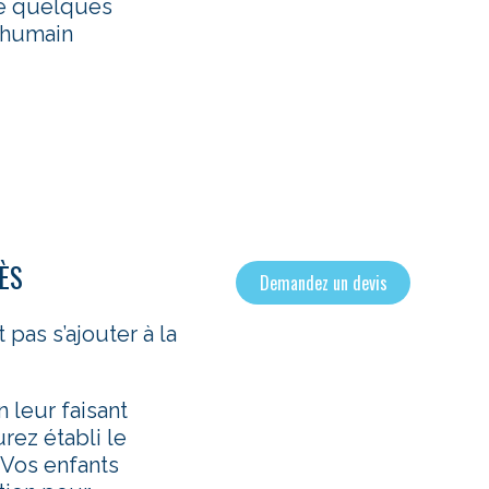
de quelques
t humain
ÈS
Demandez un devis
 pas s’ajouter à la
 leur faisant
rez établi le
. Vos enfants