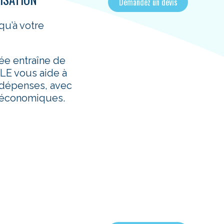
Demandez un devis
qu’à votre
ée entraîne de
E vous aide à
 dépenses, avec
t économiques.