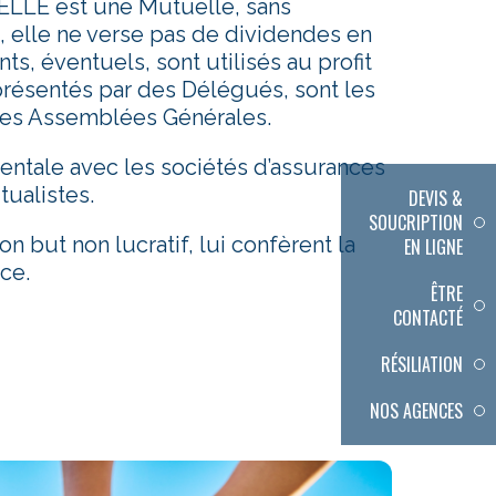
LE est une Mutuelle, sans
re, elle ne verse pas de dividendes en
ts, éventuels, sont utilisés au profit
présentés par des Délégués, sont les
des Assemblées Générales.
ntale avec les sociétés d’assurances
ualistes.
DEVIS &
SOUCRIPTION
on but non lucratif, lui confèrent la
EN LIGNE
ce.
ÊTRE
CONTACTÉ
RÉSILIATION
NOS AGENCES