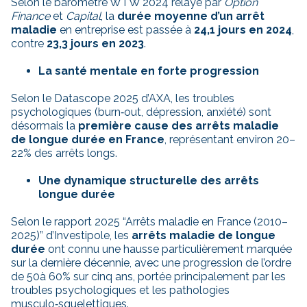
Selon le baromètre WTW 2024 relayé par
Option
Finance
et
Capital
, la
durée moyenne d’un arrêt
maladie
en entreprise est passée à
24,1 jours en 2024
,
contre
23,3 jours en 2023
.
La santé mentale en forte progression
Selon le Datascope 2025 d’AXA, les troubles
psychologiques (burn‑out, dépression, anxiété) sont
désormais la
première cause des arrêts maladie
de longue durée en France
, représentant environ 20–
22% des arrêts longs.
Une dynamique structurelle des arrêts
longue durée
Selon le rapport 2025 “Arrêts maladie en France (2010–
2025)” d’Investipole, les
arrêts maladie de longue
durée
ont connu une hausse particulièrement marquée
sur la dernière décennie, avec une progression de l’ordre
de 50à 60% sur cinq ans, portée principalement par les
troubles psychologiques et les pathologies
musculo‑squelettiques.