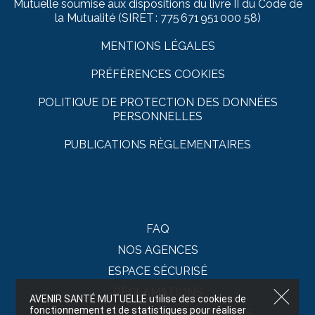
Mutuelle soumise aux dispositions du livre II du Code de
la Mutualité (SIRET : 775 671 951 000 58)
MENTIONS LÉGALES
PRÉFÉRENCES COOKIES
POLITIQUE DE PROTECTION DES DONNÉES
PERSONNELLES
PUBLICATIONS RÈGLEMENTAIRES
FAQ
NOS AGENCES
ESPACE SÉCURISÉ
RÉCLAMATIONS
AVENIR SANTÉ MUTUELLE utilise des cookies de
fonctionnement et de statistiques pour réaliser
NOS OFFRES PROMOTIONNELLES