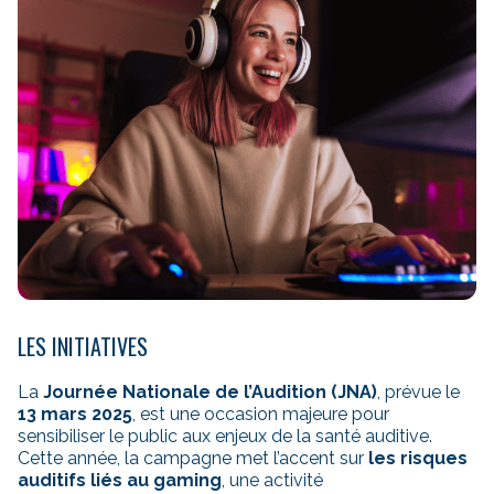
LES INITIATIVES
La
Journée Nationale de l’Audition (JNA)
, prévue le
13 mars 2025
, est une occasion majeure pour
sensibiliser le public aux enjeux de la santé auditive.
Cette année, la campagne met l’accent sur
les risques
auditifs liés au
gaming
, une activité