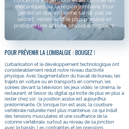
concentre les tensions et les contraintes
mécaniques sur la région lombaire. Pour
garder un dos en bonne santé, pas de
secret : rester actif le plus possible et
pratiquer une activité physique régulière.
POUR PRÉVENIR LA LOMBALGIE : BOUGEZ !
L’urbanisation et le développement technologique ont
considérablement réduit notre niveau d’activité
physique. Avec l’augmentation du travail de bureau, les
trajets en voiture ou en transports en commun, les
soirées devant la télévision, les jeux vidéo, le cinéma, le
restaurant, et l’essor du digital qui incite de plus en plus à
rester chez soi : la position assise est aujourd’hui
prédominante. Or, lorsque l’on est assis, la courbure
vertébrale naturelle n’est plus maintenue, ce qui induit
des tensions musculaires et une souffrance de la
colonne vertébrale, surtout au niveau de sa jonction
avec le bassin. Les contraintes et les pressions