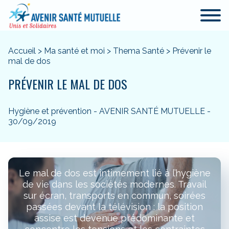
Accueil
>
Ma santé et moi
>
Thema Santé
>
Prévenir le
mal de dos
PRÉVENIR LE MAL DE DOS
Hygiène et prévention - AVENIR SANTÉ MUTUELLE -
30/09/2019
Le mal de dos est intimement lié à l’hygiène
de vie dans les sociétés modernes. Travail
sur écran, transports en commun, soirées
passées devant la télévision : la position
assise est devenue prédominante et