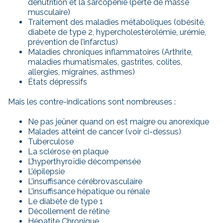
dénutrition et la sarcopénie (perte de masse
musculaire)
Traitement des maladies métaboliques (obésité,
diabète de type 2, hypercholestérolémie, urémie,
prévention de l’infarctus)
Maladies chroniques inflammatoires (Arthrite,
maladies rhumatismales, gastrites, colites,
allergies, migraines, asthmes)
États dépressifs
Mais les contre-indications sont nombreuses :
Ne pas jeûner quand on est maigre ou anorexique
Malades atteint de cancer (voir ci-dessus)
Tuberculose
La sclérose en plaque
L’hyperthyroïdie décompensée
L’épilepsie
L’insuffisance cérébrovasculaire
L’insuffisance hépatique ou rénale
Le diabète de type 1
Décollement de rétine
Hépatite Chronique