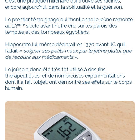
C’est une pratique millénaire qui trouve ses racines,
encore aujourd’hui, dans la spiritualité et la guérison.
Le premier témoignage qui mentionne le jeûne remonte
ème
au 13
siècle avant notre ère, sur les parois des
temples et des tombeaux égyptiens.
Hippocrate lui-même déclarait en -370 avant JC qu’il
fallait «
soigner ses petits maux par le jeûne plutôt que
de recourir aux médicaments
».
Le jeûne a donc été très tôt utilisé à des fins
thérapeutiques, et de nombreuses expérimentations
dont il a fait l’objet, ont démontré ses effets sur le corps
humain.