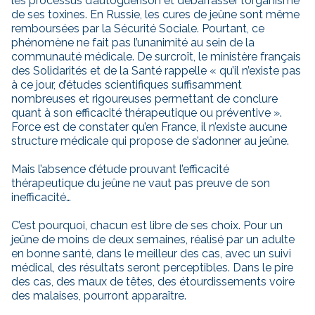
les processus d’autoguérison et débarrasser l’organisme
de ses toxines. En Russie, les cures de jeûne sont même
remboursées par la Sécurité Sociale. Pourtant, ce
phénomène ne fait pas l’unanimité au sein de la
communauté médicale. De surcroît, le ministère français
des Solidarités et de la Santé rappelle « qu’il n’existe pas
à ce jour, d’études scientifiques suffisamment
nombreuses et rigoureuses permettant de conclure
quant à son efficacité thérapeutique ou préventive ».
Force est de constater qu’en France, il n’existe aucune
structure médicale qui propose de s’adonner au jeûne.
Mais l’absence d’étude prouvant l’efficacité
thérapeutique du jeûne ne vaut pas preuve de son
inefficacité…
C’est pourquoi, chacun est libre de ses choix. Pour un
jeûne de moins de deux semaines, réalisé par un adulte
en bonne santé, dans le meilleur des cas, avec un suivi
médical, des résultats seront perceptibles. Dans le pire
des cas, des maux de têtes, des étourdissements voire
des malaises, pourront apparaître.